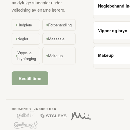
av dyktige studenter under
Neglebehandlin
veiledning av erfarne lærere.
Hudpleie
Fotbehandling
Vipper og bryn
Negler
Massasje
Vippe- &
Makeup
Make-up
brynfarging
Bestill time
MERKENE VI JOBBER MED