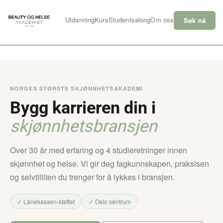
Skip
to
Utdanning
Kurs
Studentsalong
Om oss
Søk nå
content
NORGES STØRSTE SKJØNNHETSAKADEMI
Bygg karrieren din i
skjønnhetsbransjen
Over 30 år med erfaring og 4 studieretninger innen
skjønnhet og helse. Vi gir deg fagkunnskapen, praksisen
og selvtilliten du trenger for å lykkes i bransjen.
✓ Lånekassen-støttet
✓ Oslo sentrum