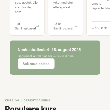
spa, apotek eller
yrke med stor
eneste
start for deg
etterspørsel.
fagskoleutda
selv.
1 år ·
1,5 år ·
→
→
½ år · Heltid
Samlingsbasert
Samlingsbasert
Neste studiestart: 18. august 2026
Begrenset antall plasser — sikre din nå
Søk studieplass
KURS OG VIDEREUTDANNING
Populære kurs