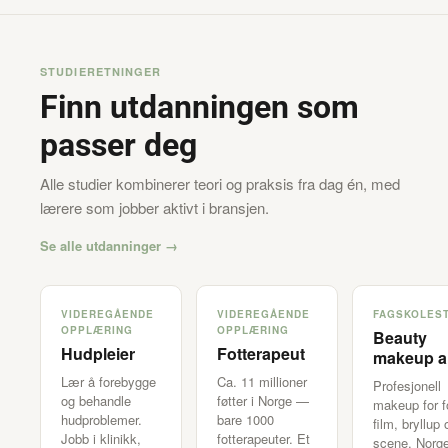
STUDIERETNINGER
Finn utdanningen som
passer deg
Alle studier kombinerer teori og praksis fra dag én, med
lærere som jobber aktivt i bransjen.
Se alle utdanninger →
VIDEREGÅENDE
VIDEREGÅENDE
FAGSKOLES
OPPLÆRING
OPPLÆRING
Beauty
Hudpleier
Fotterapeut
makeup ar
Lær å forebygge
Ca. 11 millioner
Profesjonell
og behandle
føtter i Norge —
makeup for f
hudproblemer.
bare 1000
film, bryllup 
Jobb i klinikk,
fotterapeuter. Et
scene. Norg