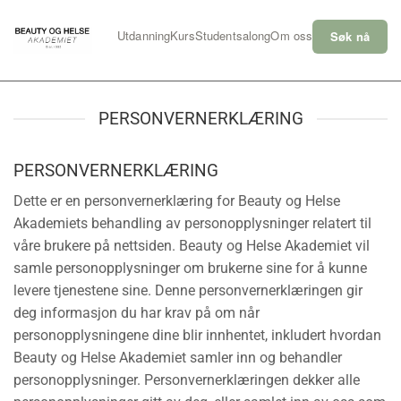
Skip
to
Utdanning
Kurs
Studentsalong
Om oss
Søk nå
content
PERSONVERNERKLÆRING
PERSONVERNERKLÆRING
Dette er en personvernerklæring for Beauty og Helse
Akademiets behandling av personopplysninger relatert til
våre brukere på nettsiden. Beauty og Helse Akademiet vil
samle personopplysninger om brukerne sine for å kunne
levere tjenestene sine. Denne personvernerklæringen gir
deg informasjon du har krav på om når
personopplysningene dine blir innhentet, inkludert hvordan
Beauty og Helse Akademiet samler inn og behandler
personopplysninger. Personvernerklæringen dekker alle