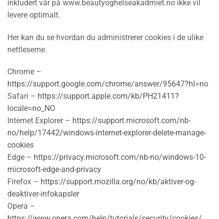
inkludert vår på www.beautyoghelseakadmiet.no ikke vil
levere optimalt.
Her kan du se hvordan du administrerer cookies i de ulike
nettleserne.
Chrome –
https://support.google.com/chrome/answer/95647?hl=no
Safari –
https://support.apple.com/kb/PH21411?
locale=no_NO
Internet Explorer –
https://support.microsoft.com/nb-
no/help/17442/windows-internet-explorer-delete-manage-
cookies
Edge –
https://privacy.microsoft.com/nb-no/windows-10-
microsoft-edge-and-privacy
Firefox –
https://support.mozilla.org/no/kb/aktiver-og-
deaktiver-infokapsler
Opera –
https://www.opera.com/help/tutorials/security/cookies/