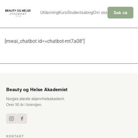
Skip
to
Utdanning
Kurs
Studentsalong
Om oss
Søk nå
content
[mwai_chatbot id=»chatbot-mt7a08″]
Beauty og Helse Akademiet
Norges største skjønnhetsakademi.
Over 30 år i bransjen.
KONTAKT