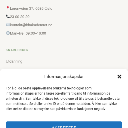
Lørenveien 37, 0585 Oslo
23 00 29 29
kontakt@bhakademiet.no
Man–fre: 09:00–16:00
SNARLENKER
Utdanning
Kurs
Informasjonskapslar
Studentsalong
For å gi de beste opplevelsene bruker vi teknologier som
Om oss
informasjonskapsler for å lagre og/eller få tilgang til informasjon på
Søk studieplass
enheten din. Samtykke til disse teknologiene vil tillate oss å behandle data
som nettleseratferd eller unike ID-er på denne nettsiden. Å ikke samtykke
Kontakt oss
eller trekke tilbake samtykke kan påvirke visse funksjoner negativt.
AKSEPTERE